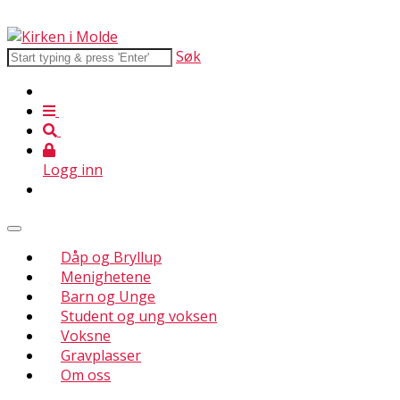
Søk
Logg inn
Dåp og Bryllup
Menighetene
Barn og Unge
Student og ung voksen
Voksne
Gravplasser
Om oss