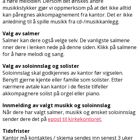
å høre melodien. Dersom det ønskes andre
musikkstykker gjør vi oppmerksom på at det ikke alltid
kan påregnes akkompagnement fra kantor. Det er ikke
anledning til å spille musikk fra cd-/musikkanlegg.
Valg av salmer
Salmer kan dere også velge selv. De vanligste salmene
finner dere i lenken nede på denne siden. Klikk på salmene
for å høre melodi og sang.
Valg av soloinnslag og solister
Soloinnslag skal godkjennes av kantor før vigselen.
Benytt gjerne kjente eller familie som solister. Etter
nærmere avtale kan kantor i de fleste tilfeller
akkompagnere solist på orgel eller piano.
Innmelding av valgt musikk og soloinnslag
Når dere har valgt salmer, musikk og ønsket soloinnslag
sender dere det på
epost til kirkekontoret.
Tidsfrister
Kantor må kontaktes / skjema sendes inn senest 3 uker