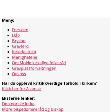
Meny:
Forsiden
Dåp
Bryllup
Gravferd
Kirkefestuka
Menighetene
Om Molde kirkelige fellesråd
Gravplassforvaltningen
Om oss
Har du opplevd kritikkverdige forhold i kirken?
Klikk her for å varsle
Eksterne lenker:
Den norske kirke
Møre bispedømmeråd og biskop