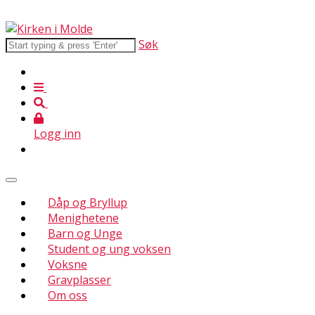
Søk
Logg inn
Dåp og Bryllup
Menighetene
Barn og Unge
Student og ung voksen
Voksne
Gravplasser
Om oss