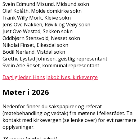
Svein Edmund Misund, Midsund sokn
Olaf Kolflåth, Molde domkirke sokn
Frank Willy Mork, Kleive sokn
Jens Ove Nakken, Røvik og Veøy sokn
Just Ove Westad, Sekken sokn
Oddbjørn Stensvold, Nesset sokn
Nikolai Finset, Eikesdal sokn
Bodil Nerland, Vistdal sokn
Grethe Lystad Johnsen, geistlig representant
Svein Atle Roset, kommunal representant
Daglig leder: Hans Jakob Nes, kirkeverge
Møter i 2026
Nedenfor finner du sakspapirer og referat
(møtebehandling og vedtak) fra møtene i fellesrådet. Ta
kontakt med kirkevergen (se lenke over) for evt nærmere
opplysninger.
28 januar (møtet avlyst)