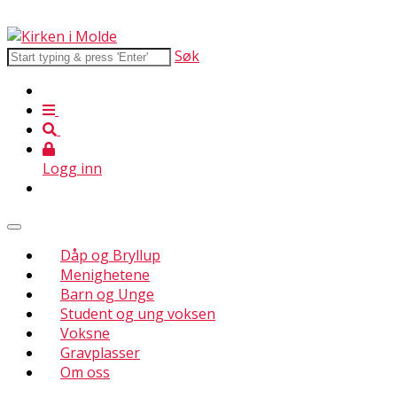
Søk
Logg inn
Dåp og Bryllup
Menighetene
Barn og Unge
Student og ung voksen
Voksne
Gravplasser
Om oss