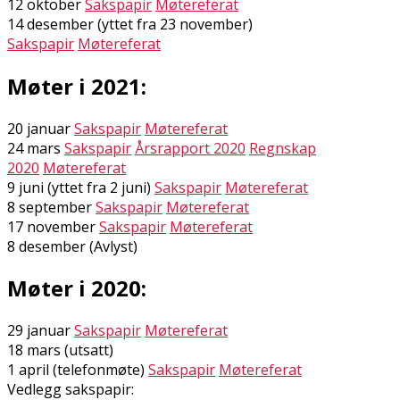
12 oktober
Sakspapir
Møtereferat
14 desember (flyttet fra 23 november)
Sakspapir
Møtereferat
Møter i 2021:
20 januar
Sakspapir
Møtereferat
24 mars
Sakspapir
Årsrapport 2020
Regnskap
2020
Møtereferat
9 juni (flyttet fra 2 juni)
Sakspapir
Møtereferat
8 september
Sakspapir
Møtereferat
17 november
Sakspapir
Møtereferat
8 desember (Avlyst)
Møter i 2020:
29 januar
Sakspapir
Møtereferat
18 mars (utsatt)
1 april (telefonmøte)
Sakspapir
Møtereferat
Vedlegg sakspapir: