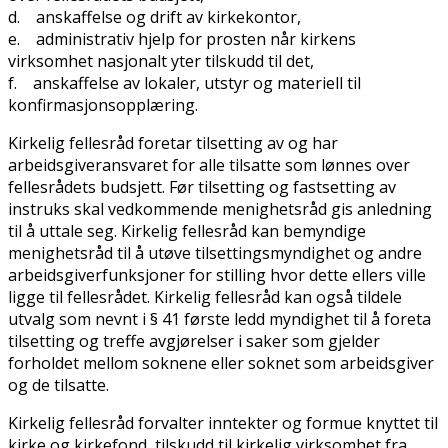
d. anskaffelse og drift av kirkekontor,
e. administrativ hjelp for prosten når kirkens
virksomhet nasjonalt yter tilskudd til det,
f. anskaffelse av lokaler, utstyr og materiell til
konfirmasjonsopplæring.
Kirkelig fellesråd foretar tilsetting av og har
arbeidsgiveransvaret for alle tilsatte som lønnes over
fellesrådets budsjett. Før tilsetting og fastsetting av
instruks skal vedkommende menighetsråd gis anledning
til å uttale seg. Kirkelig fellesråd kan bemyndige
menighetsråd til å utøve tilsettingsmyndighet og andre
arbeidsgiverfunksjoner for stilling hvor dette ellers ville
ligge til fellesrådet. Kirkelig fellesråd kan også tildele
utvalg som nevnt i § 41 første ledd myndighet til å foreta
tilsetting og treffe avgjørelser i saker som gjelder
forholdet mellom soknene eller soknet som arbeidsgiver
og de tilsatte.
Kirkelig fellesråd forvalter inntekter og formue knyttet til
kirke og kirkefond, tilskudd til kirkelig virksomhet fra