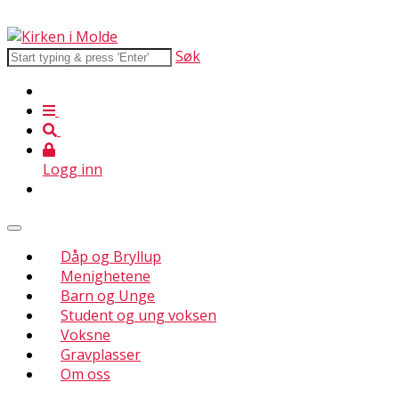
Søk
Logg inn
Dåp og Bryllup
Menighetene
Barn og Unge
Student og ung voksen
Voksne
Gravplasser
Om oss