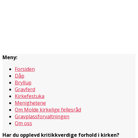
Meny:
Forsiden
Dåp
Bryllup
Gravferd
Kirkefestuka
Menighetene
Om Molde kirkelige fellesråd
Gravplassforvaltningen
Om oss
Har du opplevd kritikkverdige forhold i kirken?