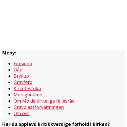
Meny:
Forsiden
Dåp
Bryllup
Gravferd
Kirkefestuka
Menighetene
Om Molde kirkelige fellesråd
Gravplassforvaltningen
Om oss
Har du opplevd kritikkverdige forhold i kirken?