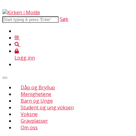
Søk
Logg inn
Dåp og Bryllup
Menighetene
Barn og Unge
Student og ung voksen
Voksne
Gravplasser
Om oss