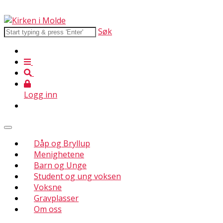
Søk
Logg inn
Dåp og Bryllup
Menighetene
Barn og Unge
Student og ung voksen
Voksne
Gravplasser
Om oss