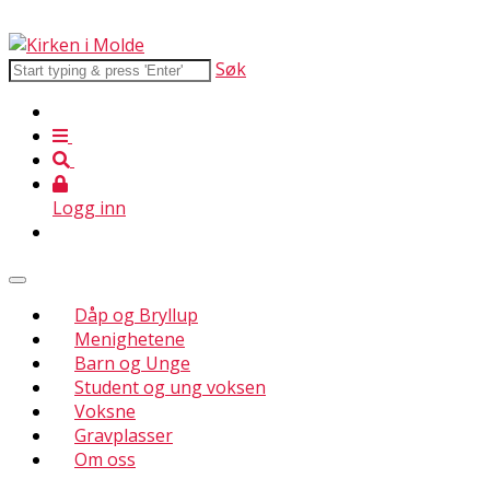
Søk
Logg inn
Dåp og Bryllup
Menighetene
Barn og Unge
Student og ung voksen
Voksne
Gravplasser
Om oss