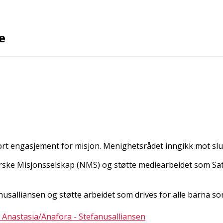
e
rt engasjement for misjon. Menighetsrådet inngikk mot slut
rske Misjonsselskap (NMS) og støtte mediearbeidet som Sat7
anusalliansen og støtte arbeidet som drives for alle barna s
 Anastasia/Anafora - Stefanusalliansen