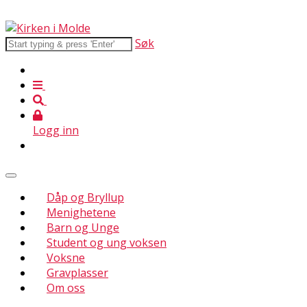
Søk
Logg inn
Dåp og Bryllup
Menighetene
Barn og Unge
Student og ung voksen
Voksne
Gravplasser
Om oss