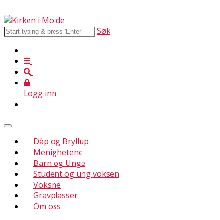
Søk
Logg inn
Dåp og Bryllup
Menighetene
Barn og Unge
Student og ung voksen
Voksne
Gravplasser
Om oss