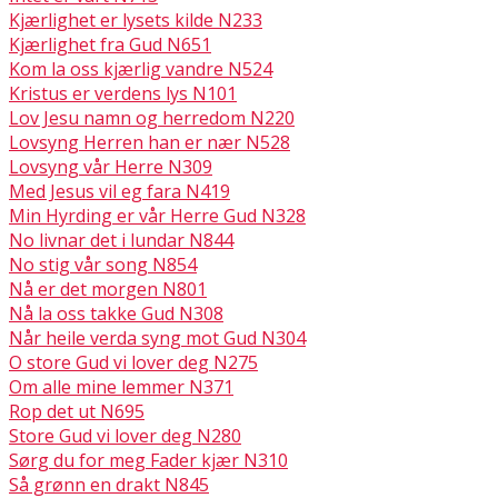
Kjærlighet er lysets kilde N233
Kjærlighet fra Gud N651
Kom la oss kjærlig vandre N524
Kristus er verdens lys N101
Lov Jesu namn og herredom N220
Lovsyng Herren han er nær N528
Lovsyng vår Herre N309
Med Jesus vil eg fara N419
Min Hyrding er vår Herre Gud N328
No livnar det i lundar N844
No stig vår song N854
Nå er det morgen N801
Nå la oss takke Gud N308
Når heile verda syng mot Gud N304
O store Gud vi lover deg N275
Om alle mine lemmer N371
Rop det ut N695
Store Gud vi lover deg N280
Sørg du for meg Fader kjær N310
Så grønn en drakt N845