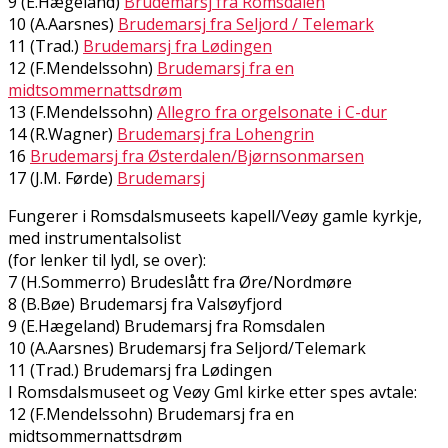
9 (E.Hægeland)
Brudemarsj fra Romsdalen
10 (A.Aarsnes)
Brudemarsj fra Seljord / Telemark
11 (Trad.)
Brudemarsj fra Lødingen
12 (F.Mendelssohn)
Brudemarsj fra en
midtsommernattsdrøm
13 (F.Mendelssohn)
Allegro fra orgelsonate i C-dur
14 (R.Wagner)
Brudemarsj fra Lohengrin
16
Brudemarsj fra Østerdalen/Bjørnsonmarsen
17 (J.M. Førde)
Brudemarsj
Fungerer i Romsdalsmuseets kapell/Veøy gamle kyrkje,
med instrumentalsolist
(for lenker til lydfil, se over):
7 (H.Sommerro) Brudeslått fra Øre/Nordmøre
8 (B.Bøe) Brudemarsj fra Valsøyfjord
9 (E.Hægeland) Brudemarsj fra Romsdalen
10 (A.Aarsnes) Brudemarsj fra Seljord/Telemark
11 (Trad.) Brudemarsj fra Lødingen
I Romsdalsmuseet og Veøy Gml kirke etter spes avtale:
12 (F.Mendelssohn) Brudemarsj fra en
midtsommernattsdrøm