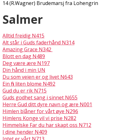
14 (R.Wagner) Brudemarsj fra Lohengrin
Salmer
Alltid freidig N415
Alt står i Guds faderhånd N314
Amazing Grace N342 ​​​​​​
Blott en dag N489
Deg være ære N197
Din hånd i min UN
Du som veien er og livet N643
Ein fin liten blome N492
Gud du er rik N715
Guds godhet sang i sinnet N655
Herre Gud ditt dyre navn og ære N001
Himlen blåner for vårt øye N296
Himlens Konge vil vi prise N282
Himmelske Far du har skapt oss N712
I dine hender N409
Intet er vårt N713