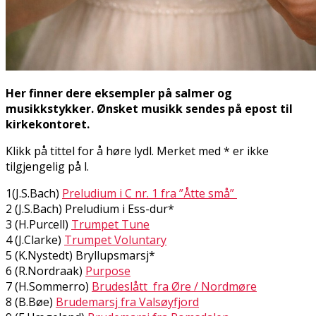
Her finner dere eksempler på salmer og
musikkstykker. Ønsket musikk sendes på epost til
kirkekontoret.
Klikk på tittel for å høre lydfil. Merket med * er ikke
tilgjengelig på fil.
1(J.S.Bach)
Preludium i C nr. 1 fra ”Åtte små”
2 (J.S.Bach) Preludium i Ess-dur*
3 (H.Purcell)
Trumpet Tune
4 (J.Clarke)
Trumpet Voluntary
5 (K.Nystedt) Bryllupsmarsj*
6 (R.Nordraak)
Purpose
7 (H.Sommerro)
Brudeslått fra Øre / Nordmøre
8 (B.Bøe)
Brudemarsj fra Valsøyfjord