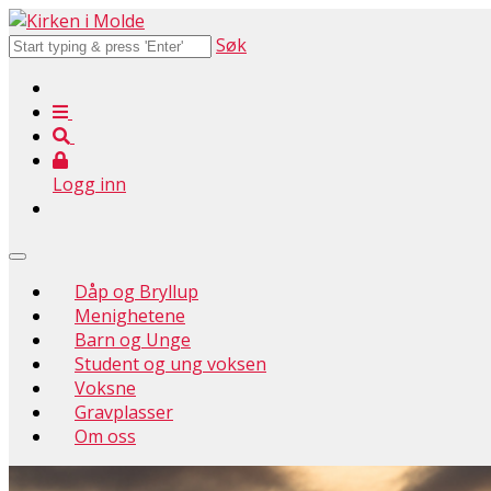
Søk
Logg inn
Dåp og Bryllup
Menighetene
Barn og Unge
Student og ung voksen
Voksne
Gravplasser
Om oss