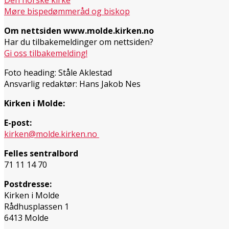
Den norske kirke
Møre bispedømmeråd og biskop
Om nettsiden www.molde.kirken.no
Har du tilbakemeldinger om nettsiden?
Gi oss tilbakemelding!
Foto heading: Ståle Aklestad
Ansvarlig redaktør: Hans Jakob Nes
Kirken i Molde:
E-post:
kirken@molde.kirken.no
Felles sentralbord
71 11 14 70
Postdresse:
Kirken i Molde
Rådhusplassen 1
6413 Molde